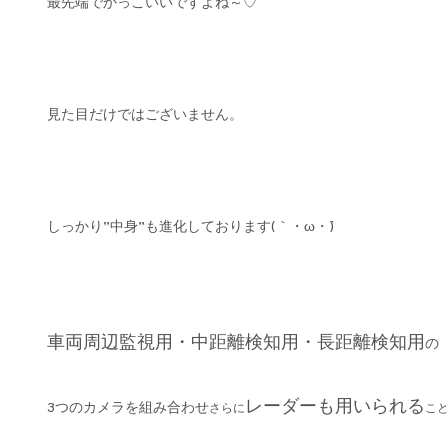
最先端でかっこいいですよね～♡
見た目だけではございません。
しっかり”中身”も進化しております(｀・ω・´)
車両周辺監視用・中距離検知用・長距離検知用
の
レーダーも用いられる
3つのカメラを組み合わせ
さらに
こ