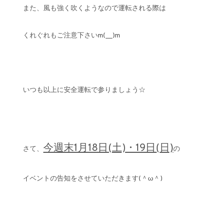
また、風も強く吹くようなので運転される際は
くれぐれもご注意下さいm(__)m
いつも以上に安全運転で参りましょう☆
今週末1月18日(土)・19日(日)
さて、
の
イベントの告知をさせていただきます(＾ω＾)