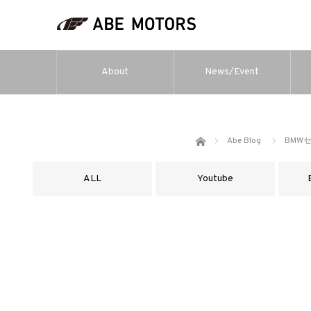
About
News/Event
ホーム
Abe Blog
BMW
ALL
Youtube