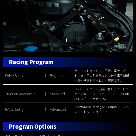
Racing Program
サーキットライセンス不要。富士スピー
Drive Sense
Beginner
ドウェイ第二駐車場などで行う電子制御
体験や基礎ドライビング講習です。
FISCO ライセンス必要。富士スピードウ
Traction Academia
Standard
ェイの本コース・ショートコースでの本
格的スポーツ走行です。
BMW&MINI Racing
などの国内レースへ
RACE Entry
Advanced
のエントリーのサポート
Program Options