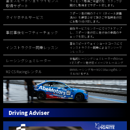
富士スピードウェイライセンス
ライセンス取得ご希望の方、スタッフが
取得サポート
同行し取得までサポート致します。
スポーツ走行用のタイヤ（ホイール装着
タイヤホテルサービス
済み）を保管させて頂きご参加時走行前
にお取り付け致します。
自社サービスセンターにてリフトアップ
事前事後セーフティーチェック
し、スポーツ走行前と走行後の車両のチ
ェックを致します。
富士スピードウェイ ショートコースにて
インストラクター同乗レッスン
インストラクター同乗によるマンツーマ
ンレッスン
本格的レーシングシュミレーターのDrive
レーシングシュミレーター
Xでスポーツ走行前イメージトレーニング
BMWレーシングカーM2 CSRacingのレン
M2 CS Racingレンタル
タルF87 モデル
Driving Adviser