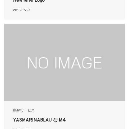
New MINI Logo
2015.06.27
BMWサービス
YASMARINABLAU な M4