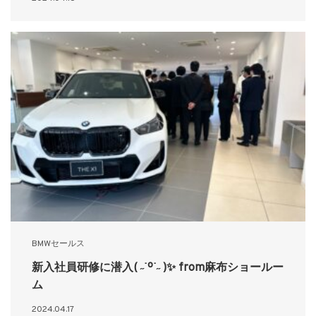
BMWセールス
新入社員研修に潜入( ˶˙º˙˶ )✨ from麻布ショールー
ム
2024.04.17