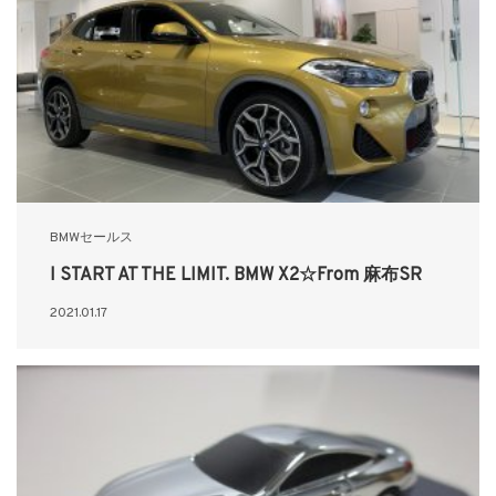
BMWセールス
I START AT THE LIMIT. BMW X2☆From 麻布SR
2021.01.17