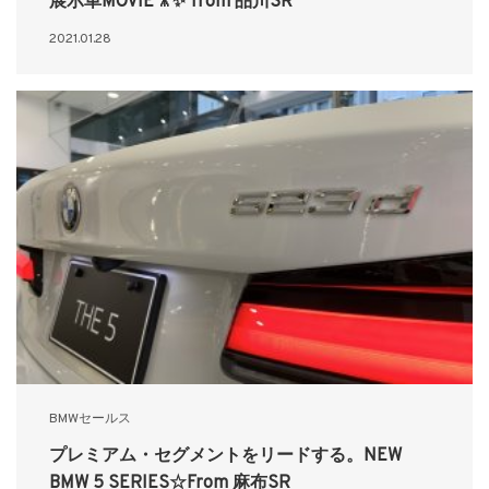
展示車MOVIE🎥✨ from 品川SR
2021.01.28
BMWセールス
プレミアム・セグメントをリードする。NEW
BMW 5 SERIES☆From 麻布SR