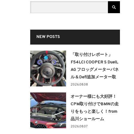
NEW POSTS
「取り付けレポート」
F54LCI COOPER S DuelL
AG フロッグメーターパネ
ル＆Defi追加メーター取
り付け！！
2026.08.08
オーナー様にも大好評！
CPM取り付けでBMWの走
りをもっと楽しく！from
品川ショールーム
2026.08.07