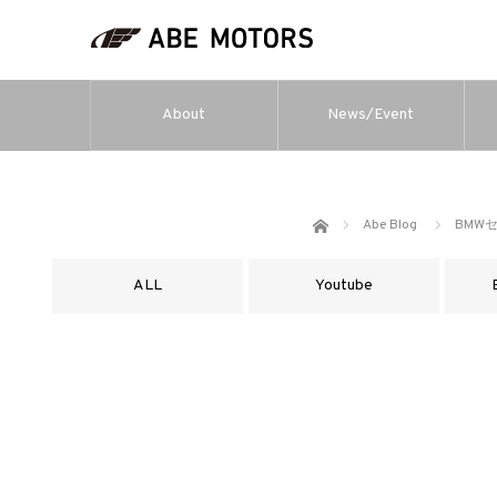
About
News/Event
ホーム
Abe Blog
BMW
ALL
Youtube