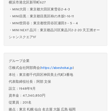
横浜市港北区新羽町627
・MINI大田：東京都大田区東雪谷2-4-3
・MINI目黒：東京都目黒区柿の木坂1-16-11
・MINI世田谷：東京都世田谷区瀬田3－5－4
・MINI NEXT 品川：東京都品川区東品川2-2-20 天王洲オー
シャンスクエア1F
グループ企業
①株式会社阿部商会(
https://abeshokai.jp
)
本社：東京都千代田区神田美土代町3番地
代表取締役社長：阿部 文保
設立：1948年9月
資本金：47,340,850円
従業員：201名
拠点：東京 札幌 仙台 名古屋 大阪 広島 福岡