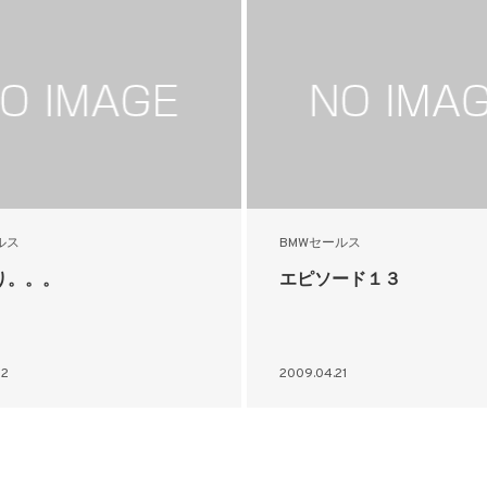
ルス
BMWセールス
り。。。
エピソード１３
22
2009.04.21