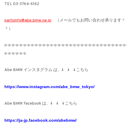
TEL 03-3764-6162
partsinfo@abe.bmw.ne.jp
（メールでもお問い合わせ承ります＾
＾）
o-o-o-o-o-o-o-o-o-o-o-o-o-o-o-o-o-o-o-o-o-o-o-o-o-o-o-o-o-o-o-o-
o-o-o-o-o-o
Abe BMW インスタグラム は、↓ ↓ ↓ こちら
https://www.instagram.com/abe_bmw_tokyo/
Abe BMW Facebook は、↓ ↓ ↓ こちら
https://ja-jp.facebook.com/abebmw/