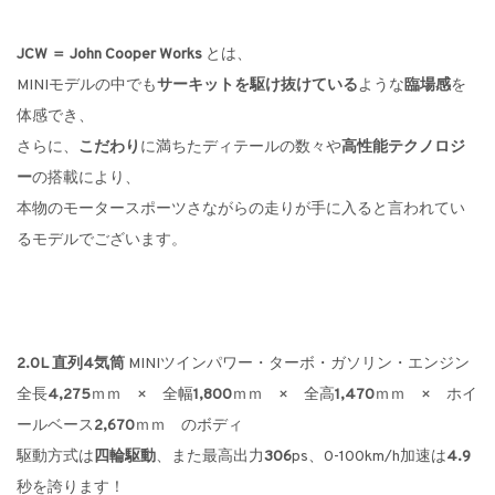
JCW
＝ John Cooper Works
とは、
MINIモデルの中でも
サーキットを駆け抜けている
ような
臨場感
を
体感でき、
さらに、
こだわり
に満ちたディテールの数々や
高性能テクノロジ
ー
の搭載により、
本物のモータースポーツさながらの走りが手に入ると言われてい
るモデルでございます。
2.0L 直列4気筒
MINIツインパワー・ターボ・ガソリン・エンジン
全長
4,275
ｍｍ × 全幅
1,800
ｍｍ × 全高
1,470
ｍｍ × ホイ
ールベース
2,670
ｍｍ のボディ
駆動方式は
四輪駆動
、また最高出力
306
ps、0-100km/h加速は
4.9
秒を誇ります！