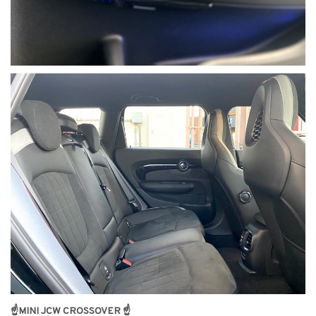
☝MINI JCW CROSSOVER ☝