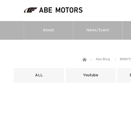
About
News/Event
ホーム
Abe Blog
BMW
ALL
Youtube