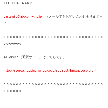
TEL 03-3764-6162
partsinfo@abe.bmw.ne.jp
（メールでもお問い合わせ承ります＾
＾）
o-o-o-o-o-o-o-o-o-o-o-o-o-o-o-o-o-o-o-o-o-o-o-o-o-o-o-o-o-o-o-o-
o-o-o-o-o-o
AP direct （通販サイト）はこちらです。
http://store.shopping.yahoo.co.jp/apdirect/bmwaccesor.html
o-o-o-o-o-o-o-o-o-o-o-o-o-o-o-o-o-o-o-o-o-o-o-o-o-o-o-o-o-o-o-o-
o-o-o-o-o-o