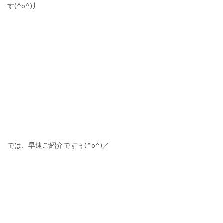
す(^o^)丿
では、早速ご紹介ですぅ(^o^)／