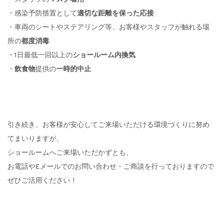
・感染予防措置として
適切な距離を保った応接
・車両のシートやステアリング等、お客様やスタッフが触れる場
所の
都度消毒
・1日最低一回以上の
ショールーム内換気
・
飲食物
提供の
一時的中止
引き続き、お客様が安心してご来場いただける環境づくりに努め
てまいりますが、
ショールームへご来場いただかずとも、
お電話やEメールでのお問い合わせ・ご商談を行っておりますので
ぜひご活用ください！