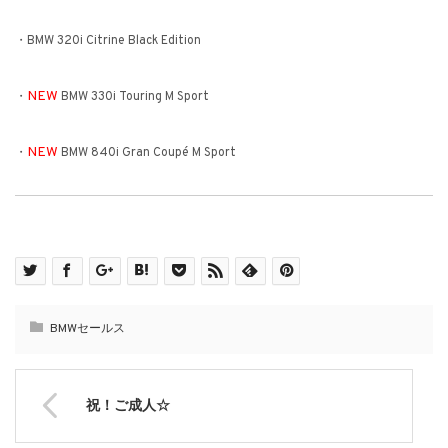
・BMW 320i Citrine Black Edition
NEW
・
BMW 330i Touring M Sport
NEW
・
BMW 840i Gran Coupé M Sport
BMWセールス
祝！ご成人☆