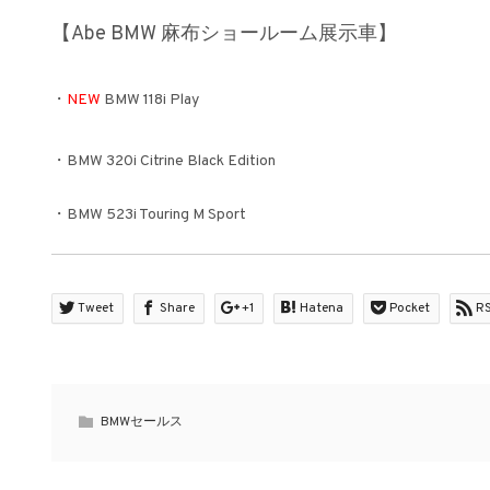
【Abe BMW 麻布ショールーム展示車】
・
NEW
BMW 118i Play
・BMW 320i Citrine Black Edition
・BMW 523i Touring M Sport
Tweet
Share
+1
Hatena
Pocket
R
BMWセールス