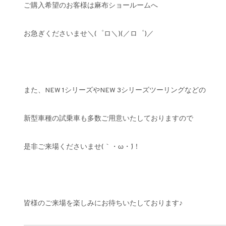
ご購入希望のお客様は麻布ショールームへ
お急ぎくださいませ＼(゜ロ＼)(／ロ゜)／
また、NEW 1シリーズやNEW 3シリーズツーリングなどの
新型車種の試乗車も多数ご用意いたしておりますので
是非ご来場くださいませ(｀・ω・´)！
皆様のご来場を楽しみにお待ちいたしております♪