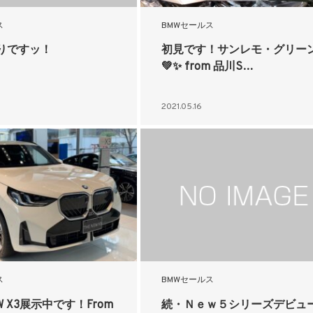
ス
BMWセールス
りですッ！
初見です！サンレモ・グリー
💚✨ from 品川S…
2021.05.16
ス
BMWセールス
W X3展示中です！From
続・Ｎｅｗ５シリーズデビュ