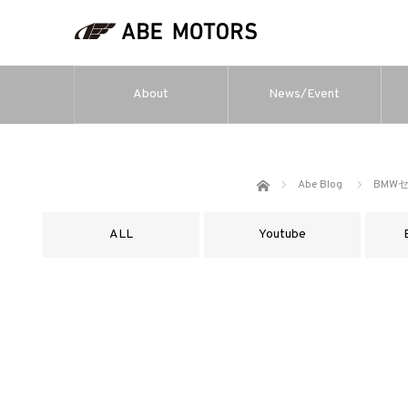
About
News/Event
ホーム
Abe Blog
BMW
ALL
Youtube