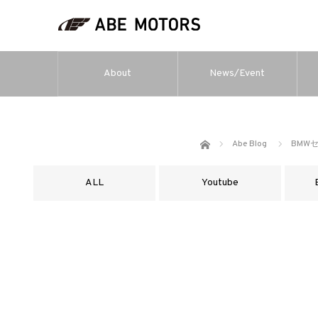
About
News/Event
ホーム
Abe Blog
BMW
ALL
Youtube