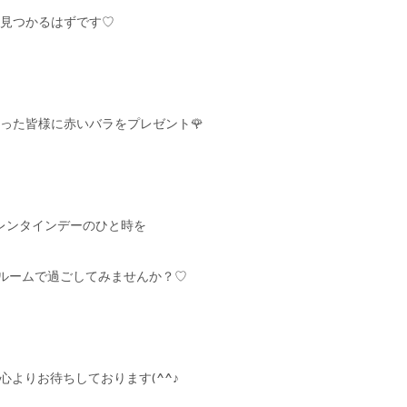
見つかるはずです♡
った皆様に赤いバラをプレゼント🌹
レンタインデーのひと時を
ョールームで過ごしてみませんか？♡
心よりお待ちしております(^^♪