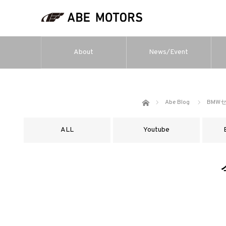
About
News/Event
ホーム
Abe Blog
BMW
ALL
Youtube