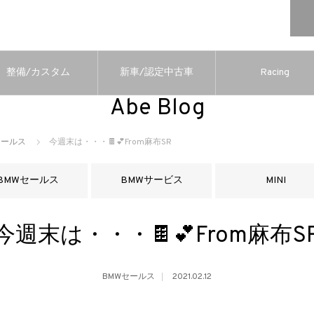
整備/カスタム
新車/認定中古車
Racing
Abe Blog
セールス
今週末は・・・🍫💕From麻布SR
BMWセールス
BMWサービス
MINI
今週末は・・・🍫💕From麻布S
BMWセールス
2021.02.12