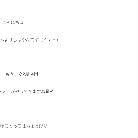
こんにちは！
ムよりしばやんです（＾ｖ＾）
て！もうすぐ
2月14日
ンデー
がやってきますね🍫💕
様にとってはちょっぴり