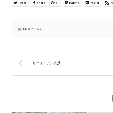
Tweet
Share
+1
Hatena
Pocket
R
BMWセールス
リニューアル☆彡