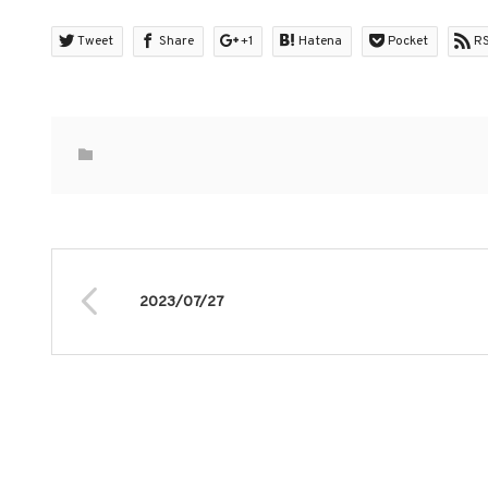
Tweet
Share
+1
Hatena
Pocket
R
2023/07/27