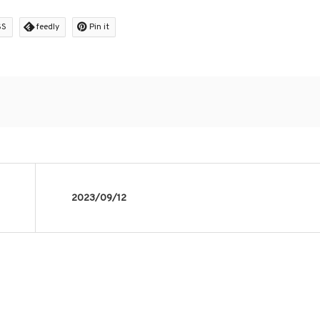
SS
feedly
Pin it
2023/09/12