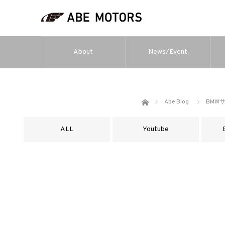
About
News/Event
ホーム
Abe Blog
BMW
ALL
Youtube