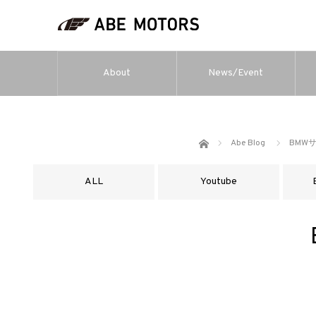
About
News/Event
ホーム
Abe Blog
BMW
ALL
Youtube