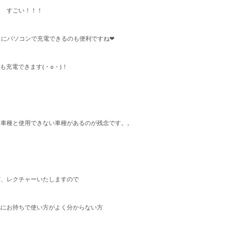
すごい！！！
うにパソコンで充電できるのも便利ですね❤
も充電できます(・o・)！
る車種と使用できない車種があるのが残念です。。
ど、レクチャーいたしますので
既にお持ちで使い方がよく分からない方