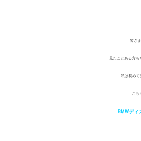
皆さ
見たことある方も
私は初めて
こち
BMWディ