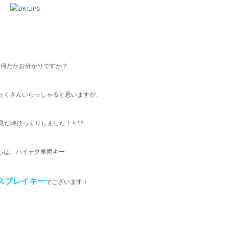
ま何だかお分かりですか？
たくさんいらっしゃると思いますが、
見た時びっくりしました！✧˖°
らは、ハイテク車両キー
スプレイキー
でございます！