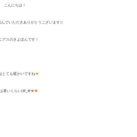
こんにちは！
読んでいただきありがとうございます✩
ニアスのきよぽんです！
はとても暖かいですね
☀
は暑いくらい(@_@
☀☀