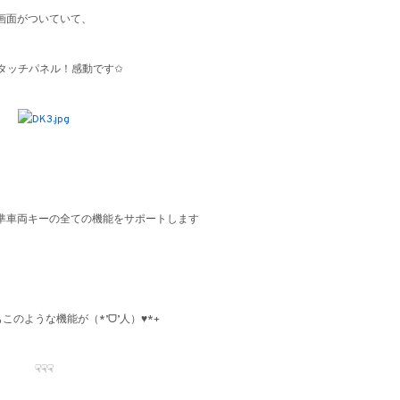
画面がついていて、
タッチパネル！感動です✩
準車両キーの全ての機能をサポートします
もこのような機能が
（
*’ᗜ’人）♥*+
☟☟☟