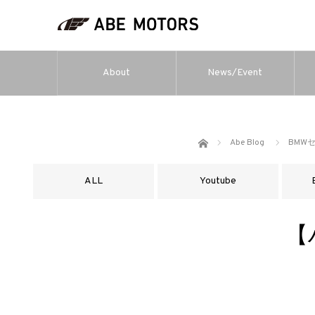
About
News/Event
ホーム
Abe Blog
BMW
ALL
Youtube
【