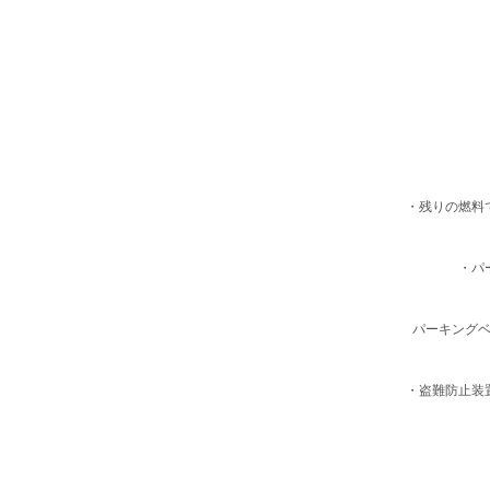
・残りの燃料
・パ
パーキング
・盗難防止装