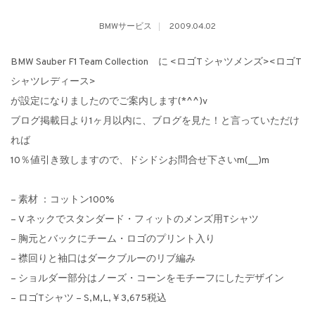
BMWサービス
2009.04.02
BMW Sauber F1 Team Collection に <ロゴT シャツメンズ><ロゴT
シャツレディース>
が設定になりましたのでご案内します(*^^)v
ブログ掲載日より1ヶ月以内に、ブログを見た！と言っていただけ
れば
10％値引き致しますので、ドシドシお問合せ下さいm(__)m
– 素材 ：コットン100%
– V ネックでスタンダード・フィットのメンズ用Tシャツ
– 胸元とバックにチーム・ロゴのプリント入り
– 襟回りと袖口はダークブルーのリブ編み
– ショルダー部分はノーズ・コーンをモチーフにしたデザイン
– ロゴTシャツ – S,M,L,￥3,675税込