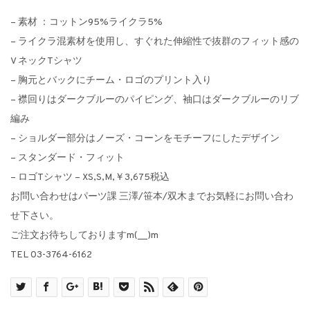
– 素材 ：コットン95%ライクラ5%
– ライクラ混素材を使用し、すぐれた伸縮性で抜群のフィット感の
V ネックTシャツ
– 胸元とバックにチーム・ロゴのプリント入り
– 襟回りはダークブルーのパイピング、袖口はダークブルーのリブ
編み
– ショルダー部分はノーズ・コーンをモチーフにしたデザイン
– スタンダード・フィット
– ロゴTシャツ – XS,S,M,￥3,675税込
お問い合わせはパーツ課 三澤/笹本/双木までお気軽にお問い合わ
せ下さい。
ご注文お待ちしておりますm(__)m
TEL 03-3764-6162