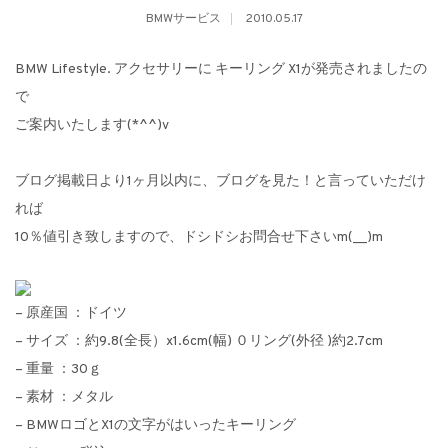
BMWサービス
2010.05.17
BMW Lifestyle. アクセサリーに キーリング X1が発売されましたの
で
ご案内いたします(*^^)v
ブログ掲載日より1ヶ月以内に、ブログを見た！と言っていただけ
れば
10％値引き致しますので、ドシドシお問合せ下さいm(__)m
– 原産国 ：ドイツ
– サイズ ：約9.8(全長）x1.6cm(幅) ０リング(外径 )約2.7cm
– 重量 ：30ｇ
– 素材 ：メタル
– BMWロゴとX1の文字がはいったキーリング