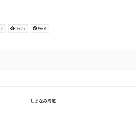
SS
feedly
Pin it
しまなみ海道