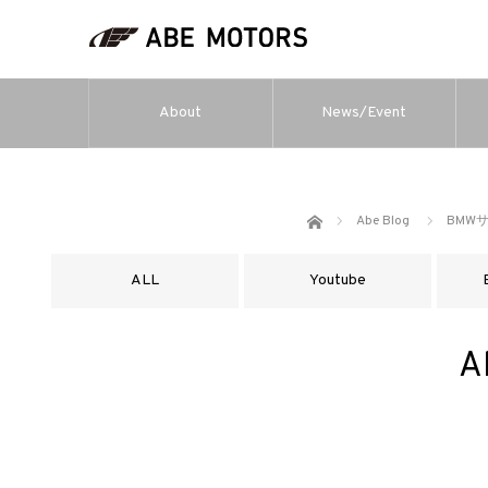
About
News/Event
ホーム
Abe Blog
BMW
ALL
Youtube
A