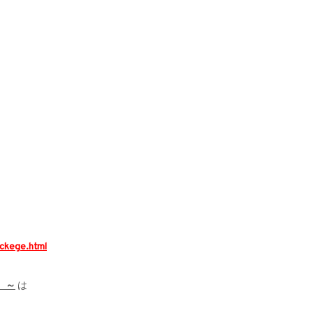
ckege.html
）～
は