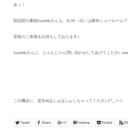
あっ！
部品部の重鎮Suzukkiさんも、8/26（日）は麻布ショールームで
皆様のご来場をお待ちしております♪
Suzukkiさんに、じゃんじゃん問い合わせしてあげてくださいww
この機会に、是非Mぱふぉぱふぉしちゃってください(^_-)-☆
Tweet
Share
+1
Hatena
Pocket
R