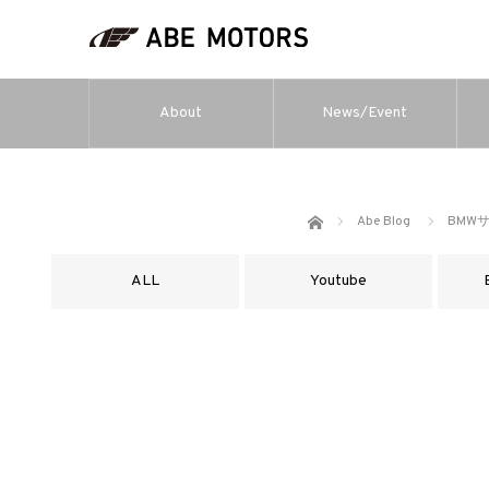
About
News/Event
ホーム
Abe Blog
BMW
ALL
Youtube