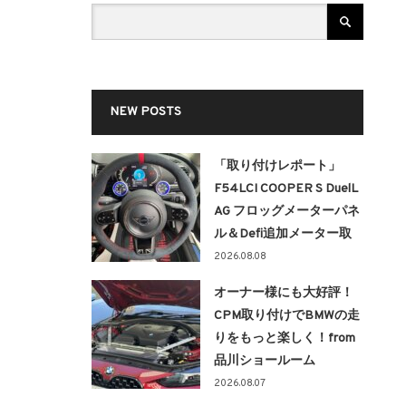
NEW POSTS
「取り付けレポート」
F54LCI COOPER S DuelL
AG フロッグメーターパネ
ル＆Defi追加メーター取
り付け！！
2026.08.08
オーナー様にも大好評！
CPM取り付けでBMWの走
りをもっと楽しく！from
品川ショールーム
2026.08.07