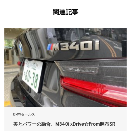
関連記事
BMWセールス
美とパワーの融合。M340i xDrive☆From麻布SR