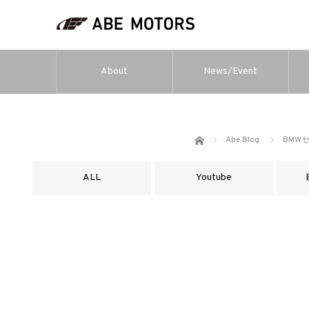
About
News/Event
ホーム
Abe Blog
BMW
ALL
Youtube