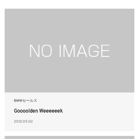
BMWセールス
Goooolden Weeeeeek
2012.05.02