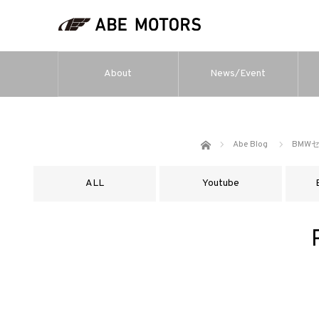
About
News/Event
ホーム
Abe Blog
BMW
ALL
Youtube