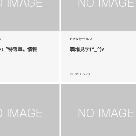
ス
BMWセールス
の〝特選車〟情報
職場見学(^_^)v
2009.05.29