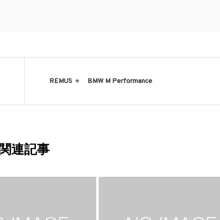
REMUS ＋ BMW M Performance
関連記事