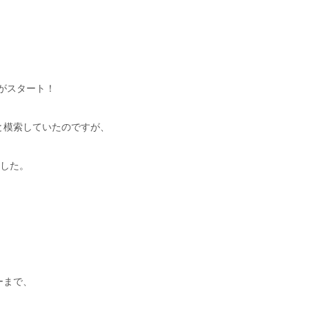
販がスタート！
と模索していたのですが、
ました。
ーまで、