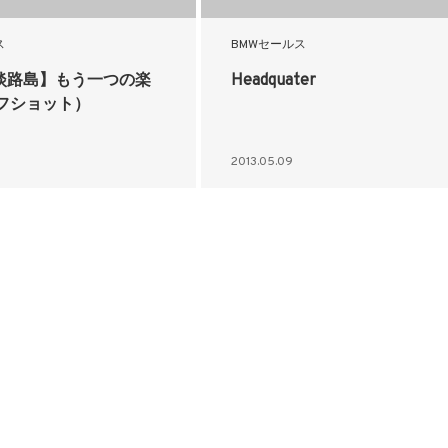
ス
BMWセールス
n淡路島】もう一つの楽
Headquater
フショット）
2013.05.09