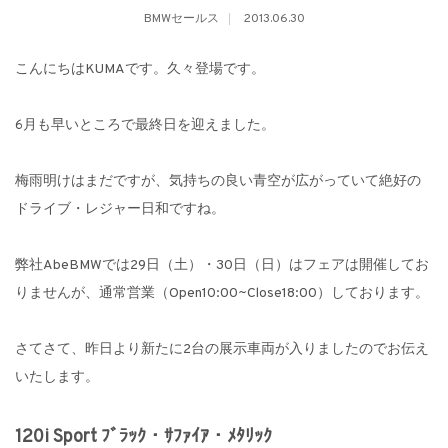
BMWセールス
2013.06.30
こんにちはKUMAです。久々登場です。
6月も早いところで最終日を迎えました。
梅雨明けはまだですが、気持ちの良い青空が広がっていて絶好の
ドライブ・レジャー日和ですね。
弊社AbeBMWでは29日（土）・30日（日）はフェアは開催してお
りませんが、通常営業（Open10:00~Close18:00）しております。
さてさて、昨日より新たに2台の展示車両が入りましたのでお伝え
いたします。
120i Sport ﾌﾞﾗｯｸ・ｻﾌｧｲｱ・ﾒﾀﾘｯｸ