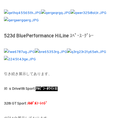
523d BluePerformance HiLine
ｽﾍﾟｰｽ･ｸﾞﾚｰ
引き続き展示してあります、
X1 ｓDrive18i Sport
ｱﾙﾋﾟﾝ･ﾎﾜｲﾄⅢ
328i GT Sport
ﾒﾙﾎﾞﾙﾝ･ﾚｯﾄﾞ