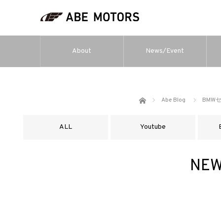
About
News/Event
ホーム
Abe Blog
BMW
ALL
Youtube
NE