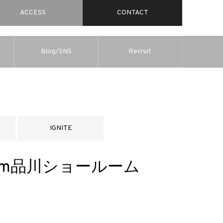
ACCESS
CONTACT
Blog/SNS
Recruit
IGNITE
rom品川ショールーム