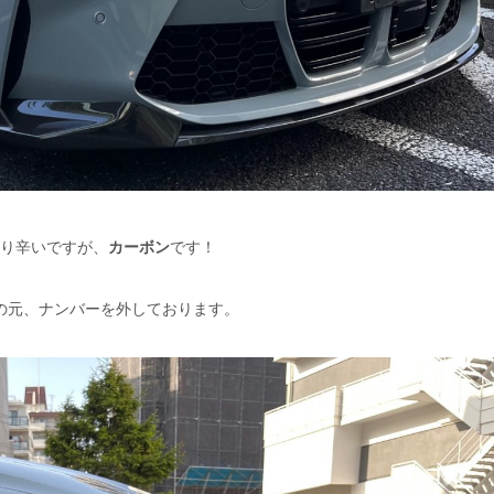
り辛いですが、
カーボン
です！
の元、ナンバーを外しております。