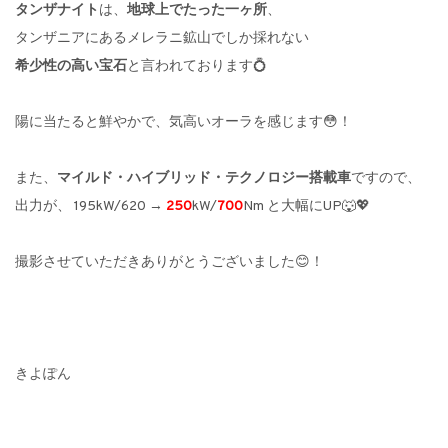
タンザナイト
は、
地球上でたった一ヶ所
、
タンザニアにあるメレラニ鉱山でしか採れない
希少性の高い宝石
と言われております💍
陽に当たると鮮やかで、気高いオーラを感じます😳！
また、
マイルド・ハイブリッド・テクノロジー搭載車
ですので、
出力が、 195kW/620 →
250
kW/
700
Nm と大幅にUP🐺💖
撮影させていただきありがとうございました😊！
きよぽん