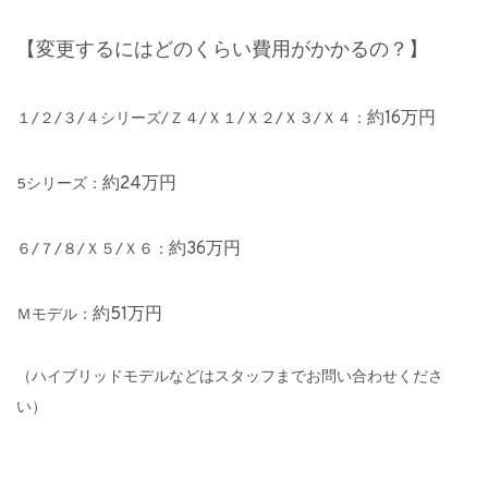
【変更するにはどのくらい費用がかかるの？】
約16万円
１/２/３/４シリーズ/Ｚ４/Ｘ１/Ｘ２/Ｘ３/Ｘ４：
約24万円
5シリーズ：
約36万円
６/７/８/Ｘ５/Ｘ６：
約51万円
Ｍモデル：
（ハイブリッドモデルなどはスタッフまでお問い合わせくださ
い）