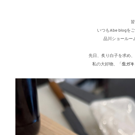
皆
いつもAbe blo
品川ショールー
先日、炙り白子を求め、
私の大好物、「
生ガキ