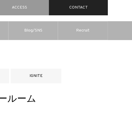
ACCESS
CONTACT
Blog/SNS
Recruit
IGNITE
ョールーム