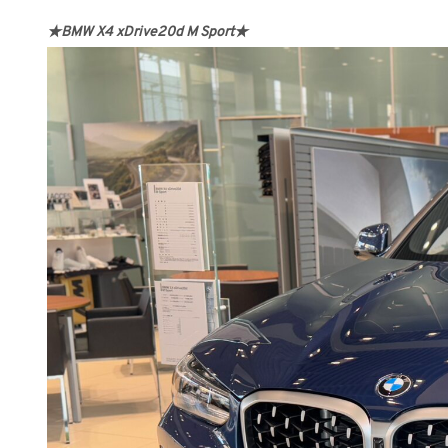
★BMW X4 xDrive20d M Sport
★