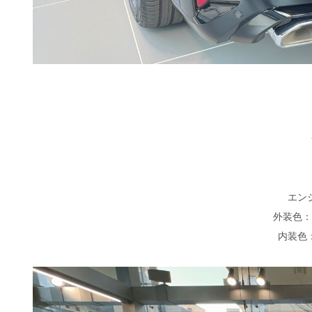
エン
外装色：
内装色