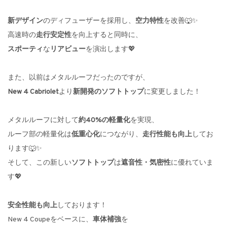
新デザイン
のディフューザーを採用し、
空力特性
を改善🐺✨
高速時の
走行安定性
を向上すると同時に、
スポーティ
な
リアビュー
を演出します💖
また、以前はメタルルーフだったのですが、
New 4 Cabriolet
より
新開発のソフトトップ
に変更しました！
メタルルーフに対して
約40%の軽量化
を実現、
ルーフ部の軽量化は
低重心化
につながり、
走行性能も向上
してお
ります🐺✨
そして、この新しい
ソフトトップ
は
遮音性・気密性
に優れていま
す💖
安全性能も向上
しております！
New 4 Coupeをベースに、
車体補強
を