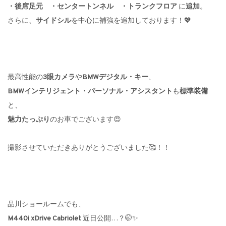
・後席足元 ・センタートンネル ・トランクフロア
に
追加
。
さらに、
サイドシル
を中心に補強を追加しております！💖
最高性能の
3眼カメラ
や
BMWデジタル・キー
、
BMWインテリジェント・パーソナル・アシスタント
も
標準装備
と、
魅力たっぷり
のお車でございます😍
撮影させていただきありがとうございました🥰！！
品川ショールームでも、
M440i xDrive Cabriolet
近日公開…
？
🤭✨