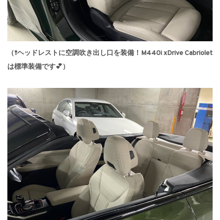
（↑ヘッドレストに空調吹き出し口を装備！M440i xDrive Cabriolet
は標準装備です💕）