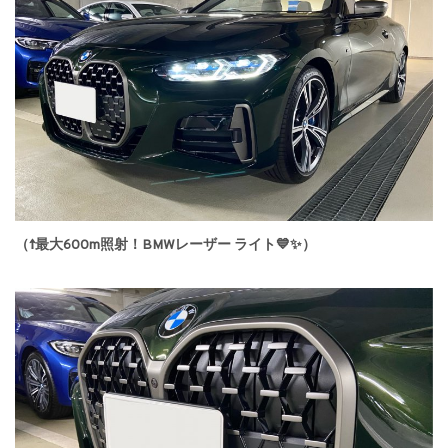
（↑最大600m照射！BMWレーザー ライト💙✨）