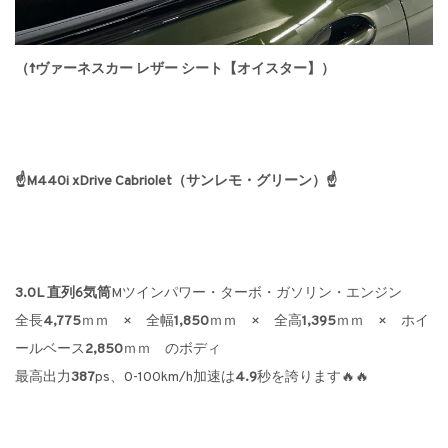
（↑ヴァーネスカー レザー シート【オイスター】）
☝M440i xDrive Cabriolet（サンレモ・グリーン）☝
3.0L 直列6気筒
Mツインパワー・ターボ・ガソリン・エンジン
全長
4,775
ｍｍ × 全幅
1,850
ｍｍ × 全高
1,395
ｍｍ × ホイ
ールベース
2,850
ｍｍ のボディ
最高出力
387
ps、0-100km/h加速は
4.9
秒を誇ります🔥🔥