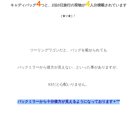
4
4
キャディバッグ
つと、
2泊3日
旅行の荷物
が
人分積載されています
(★ν★)！
ツーリングワゴンだと、バッグを載せられても
バックミラーから後方が見えない…といった事がありますが、
X3だと心配いりません。
バックミラーから十分後方が
見えるようになっております✧˖°