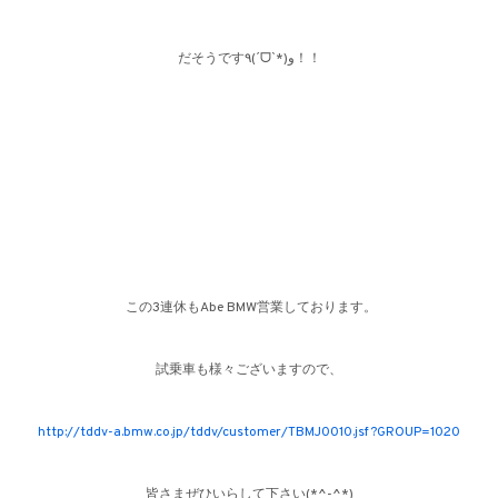
だそうです
٩(ˊᗜˋ*)و！！
この3連休もAbe BMW
営業しております。
試乗車も様々ございますので、
http://tddv-a.bmw.co.jp/tddv/customer/TBMJ0010.jsf?GROUP=1020
皆さまぜひいらして下さい(*^-^*)