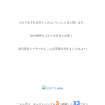
ゴルフをされる方たくさんいらっしゃると思います。
Abe BMW
もゴルフをする人が多く、
先日采女リーダーからこんな写真を頂きました
(◕ᴗ◕＊)
3
X3
こちら☝は、キャディバッグを
つ積載した
です☆