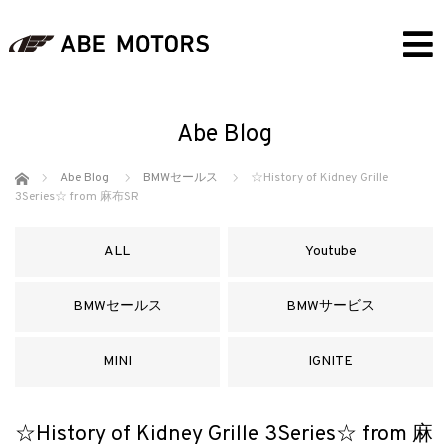
Abe Blog
ホーム
Abe Blog
BMWセールス
☆History of Kidney Grille
3Series☆ from 麻布SR
ALL
Youtube
BMWセールス
BMWサービス
MINI
IGNITE
☆History of Kidney Grille 3Series☆ from 麻