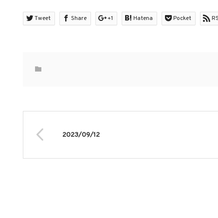
Tweet
Share
+1
Hatena
Pocket
R
2023/09/12