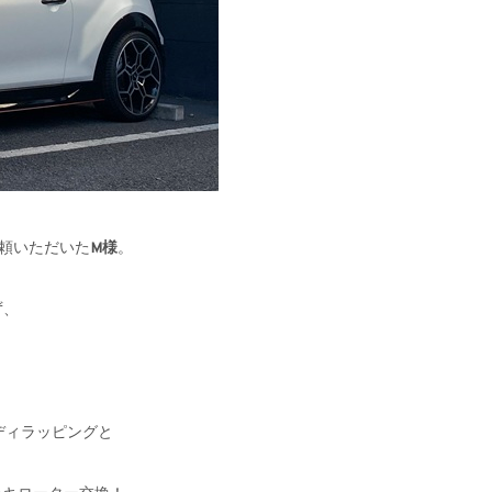
依頼いただいた
M様
。
ず、
ディラッピングと