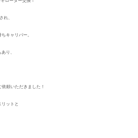
ーキローター交換！
備され、
持ちキャリパー。
もあり、
をご依頼いただきました！
スリットと