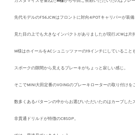
カスタマイズを重ねた
M様
から今回ご依頼いただいたのはブレ
先代モデルのF56JCWはフロントに対向4POTキャリパーが装
見た目の上でも大きなインパクトがありましたが現行JCWは片
M様はホイールをACシュニッツァーの19インチにしていること
スポークの隙間から見えるブレーキがちょっと寂しい感じ。
そこでMINI大田定番のVOINGのブレーキローターの取り付け
数多くあるパターンの中からお選びいただいたのはカーブした
非貫通ドリルドが特徴のC8SDP。