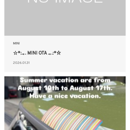
MINI
☆*:.｡. MINI OTA .｡.:*☆
2026.01.31