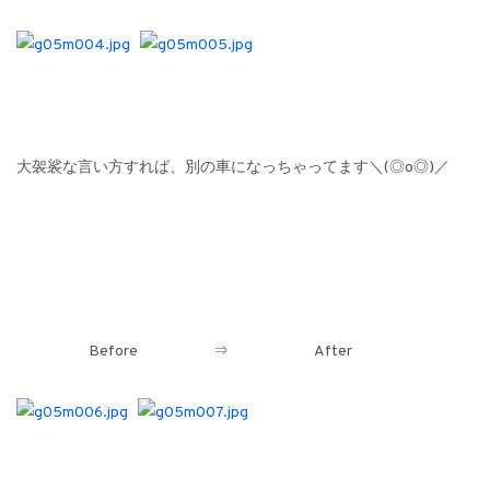
大袈裟な言い方すれば、別の車になっちゃってます＼(◎o◎)／
Before ⇒ After