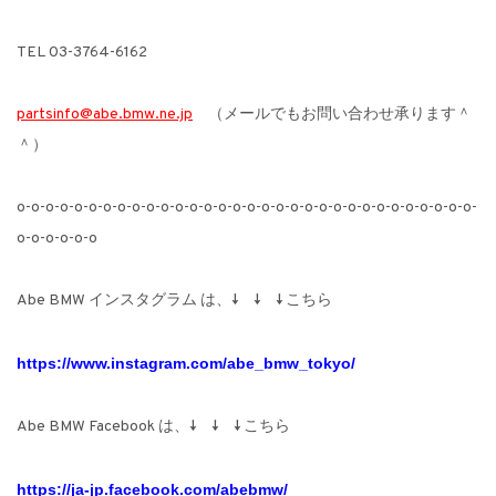
TEL 03-3764-6162
partsinfo@abe.bmw.ne.jp
（メールでもお問い合わせ承ります＾
＾）
o-o-o-o-o-o-o-o-o-o-o-o-o-o-o-o-o-o-o-o-o-o-o-o-o-o-o-o-o-o-o-o-
o-o-o-o-o-o
Abe BMW インスタグラム は、↓ ↓ ↓ こちら
https://www.instagram.com/abe_bmw_tokyo/
Abe BMW Facebook は、↓ ↓ ↓ こちら
https://ja-jp.facebook.com/abebmw/