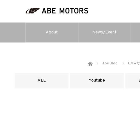
About
News/Event
ホーム
Abe Blog
BMW
ALL
Youtube