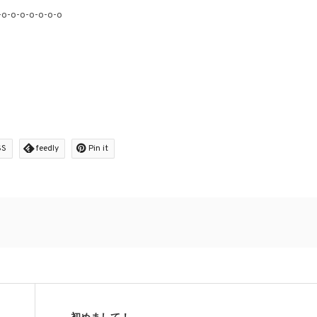
-o-o-o-o-o-o-o
SS
feedly
Pin it