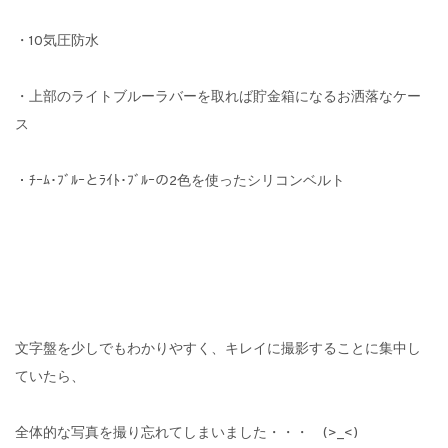
・10気圧防水
・上部のライトブルーラバーを取れば貯金箱になるお洒落なケー
ス
・ﾁｰﾑ･ﾌﾞﾙｰとﾗｲﾄ･ﾌﾞﾙｰの2色を使ったシリコンベルト
文字盤を少しでもわかりやすく、キレイに撮影することに集中し
ていたら、
全体的な写真を撮り忘れてしまいました・・・ (>_<)