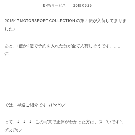
BMWサービス
2015.05.28
2015-17 MOTORSPORT COLLECTION の第四便が入荷して参りま
した♪
あと、1便か2便で予約を入れた分が全て入荷しそうです。。。
汗
では、早速ご紹介ですぅ(^o^)／
って、↓ ↓ ↓ この写真で正体がわかった方は、スゴいです＼
(◎o◎)／