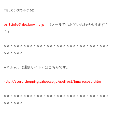
TEL 03-3764-6162
partsinfo@abe.bmw.ne.jp
（メールでもお問い合わせ承ります＾
＾）
o-o-o-o-o-o-o-o-o-o-o-o-o-o-o-o-o-o-o-o-o-o-o-o-o-o-o-o-o-o-o-o-
o-o-o-o-o-o
AP direct （通販サイト）はこちらです。
http://store.shopping.yahoo.co.jp/apdirect/bmwaccesor.html
o-o-o-o-o-o-o-o-o-o-o-o-o-o-o-o-o-o-o-o-o-o-o-o-o-o-o-o-o-o-o-o-
o-o-o-o-o-o