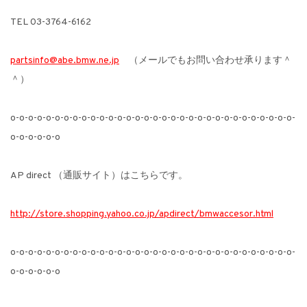
TEL 03-3764-6162
partsinfo@abe.bmw.ne.jp
（メールでもお問い合わせ承ります＾
＾）
o-o-o-o-o-o-o-o-o-o-o-o-o-o-o-o-o-o-o-o-o-o-o-o-o-o-o-o-o-o-o-o-
o-o-o-o-o-o
AP direct （通販サイト）はこちらです。
http://store.shopping.yahoo.co.jp/apdirect/bmwaccesor.html
o-o-o-o-o-o-o-o-o-o-o-o-o-o-o-o-o-o-o-o-o-o-o-o-o-o-o-o-o-o-o-o-
o-o-o-o-o-o