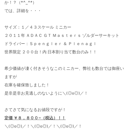
か！？（*^_^*）
では、詳細を・・・
サイズ：１／４３スケール ミニカー
２０１１年 ＡＤＡＣ ＧＴ Ｍａｓｔｅｒｓ ゾルダーサーキット
ドライバー：Ｓｐｅｎｇｌｅｒ ＆ Ｐｌｅｎａｇｌ
世界限定 ２００台！内 日本割り当て数台のみ！！
希少価値が凄く付きそうなこのミニカー、弊社も数台では御座い
ますが
在庫を確保致しました！
是非是非お見逃しのないように＼(◎o◎)／！
さてさて気になるお値段ですが！
定価 ￥８，８００−（税込）！！
＼(◎o◎)／！＼(◎o◎)／！＼(◎o◎)／！