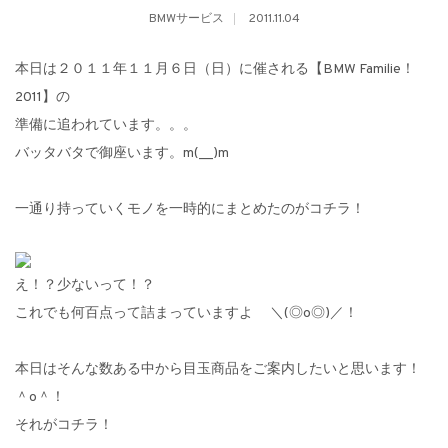
BMWサービス
2011.11.04
本日は２０１１年１１月６日（日）に催される【BMW Familie！
2011】の
準備に追われています。。。
バッタバタで御座います。m(__)m
一通り持っていくモノを一時的にまとめたのがコチラ！
え！？少ないって！？
これでも何百点って詰まっていますよ ＼(◎o◎)／！
本日はそんな数ある中から目玉商品をご案内したいと思います！
＾o＾！
それがコチラ！