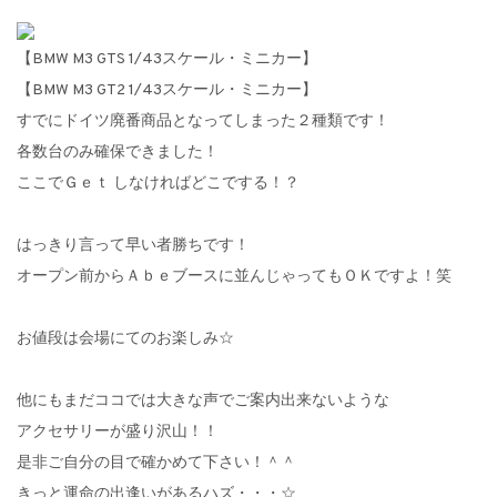
【BMW M3 GTS 1/43スケール・ミニカー】
【BMW M3 GT2 1/43スケール・ミニカー】
すでにドイツ廃番商品となってしまった２種類です！
各数台のみ確保できました！
ここでＧｅｔ しなければどこでする！？
はっきり言って早い者勝ちです！
オープン前からＡｂｅブースに並んじゃってもＯＫですよ！笑
お値段は会場にてのお楽しみ☆
他にもまだココでは大きな声でご案内出来ないような
アクセサリーが盛り沢山！！
是非ご自分の目で確かめて下さい！＾＾
きっと運命の出逢いがあるハズ・・・☆