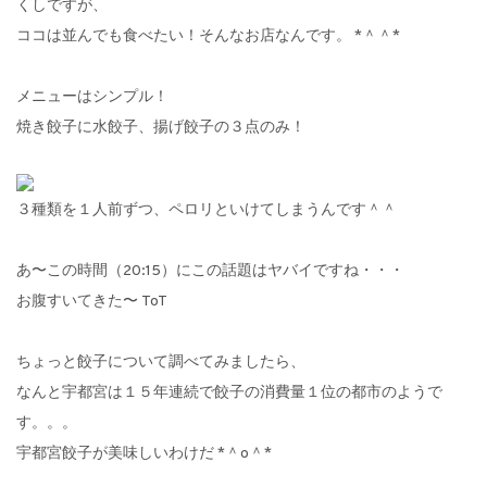
くしですが、
ココは並んでも食べたい！そんなお店なんです。 *＾＾*
メニューはシンプル！
焼き餃子に水餃子、揚げ餃子の３点のみ！
３種類を１人前ずつ、ペロリといけてしまうんです＾＾
あ〜この時間（20:15）にこの話題はヤバイですね・・・
お腹すいてきた〜 ToT
ちょっと餃子について調べてみましたら、
なんと宇都宮は１５年連続で餃子の消費量１位の都市のようで
す。。。
宇都宮餃子が美味しいわけだ *＾o＾*