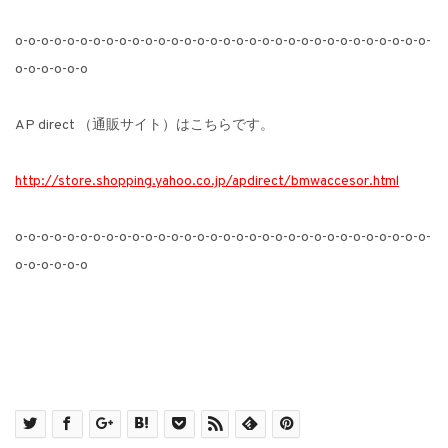
o-o-o-o-o-o-o-o-o-o-o-o-o-o-o-o-o-o-o-o-o-o-o-o-o-o-o-o-o-o-o-o-
o-o-o-o-o-o
AP direct （通販サイト）はこちらです。
http://store.shopping.yahoo.co.jp/apdirect/bmwaccesor.html
o-o-o-o-o-o-o-o-o-o-o-o-o-o-o-o-o-o-o-o-o-o-o-o-o-o-o-o-o-o-o-o-
o-o-o-o-o-o